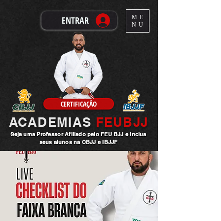
ME
ENTRAR
NU
CERTIFICAÇÂO
ACADEMIAS
FEUBJJ
Seja uma
Professor
Afiliado pelo FEU BJJ e inclua
seus alunos na CBJJ e IBJJF