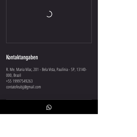
Kontaktangaben
R. Me. Maria Vilac, 201 - Bela Vista, Paulínia - SP, 13140-
000, Brazil
+55 19997549263
contatofeubjj@gmail.com
Inscreva-se